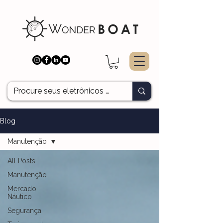
Blog
Manutenção
All Posts
Manutenção
Mercado
Náutico
Segurança