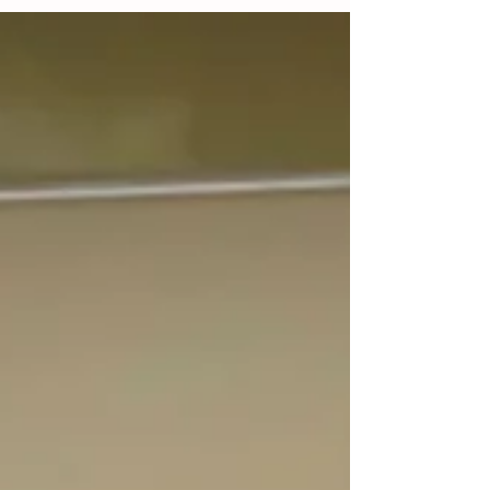
dominar GPS, radar, AIS, rádio e piloto
automático. Evento gratuito para associados
AMER-SC, com certificação e e-book
exclusivo.