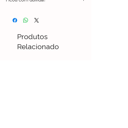
Entre em contato através do chat ou
pelo whtasapp (47) 3021-4888 e tire
todas as suas dúvidas com um
Consultor Técnico.
Produtos
Relacionado