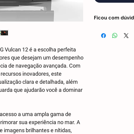
Ficou com dúvi
Entre em contato 
whtasapp (47) 3021
dúvidas com um Co
G Vulcan 12 é a escolha perfeita
adores que desejam um desempenho
ncia de navegação avançada. Com
 recursos inovadores, este
ualização clara e detalhada, além
uarda que ajudarão você a dominar
á acesso a uma ampla gama de
rimorar sua experiência no mar. A
ce imagens brilhantes e nítidas,