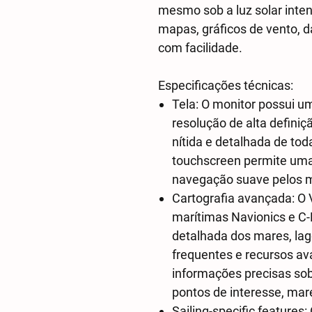
mesmo sob a luz solar inten
mapas, gráficos de vento, 
com facilidade.
Especificações técnicas:
Tela: O monitor possui u
resolução de alta defini
nítida e detalhada de tod
touchscreen permite uma 
navegação suave pelos 
Cartografia avançada: O 
marítimas Navionics e C
detalhada dos mares, lag
frequentes e recursos av
informações precisas sob
pontos de interesse, mar
Sailing-specific features: