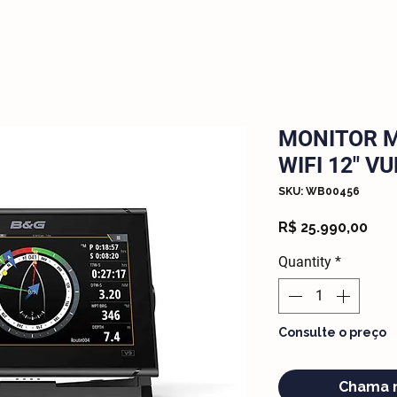
MONITOR M
WIFI 12" V
SKU: WB00456
Pric
R$ 25.990,00
Quantity
*
Consulte o preço
Chama 