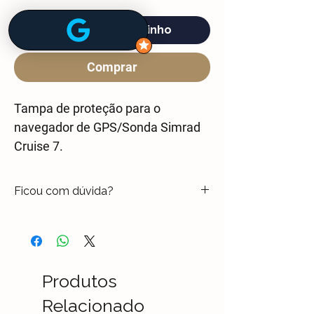
Adicione ao carrinho
Comprar
Tampa de proteção para o
navegador de GPS/Sonda Simrad
Cruise 7.
Ficou com dúvida?
Entre em contato através do chat ou
pelo whtasapp (47) 3021-4888 e tire
todas as suas dúvidas com um
Consultor Técnico.
Produtos
Relacionado