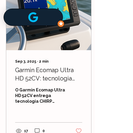
Sep 3, 2025
∙
2
min
Garmin Ecomap Ultra
HD 52CV: tecnologia
CHIRP acessível que
O Garmin Ecomap Ultra
transforma sua
HD 52CV entrega
tecnologia CHIRP
experiência no mar
precisa e cartas
náuticas automáticas
com o melhor custo-
benefício do mercado.
Por apenas R$ 4.550,
17
0