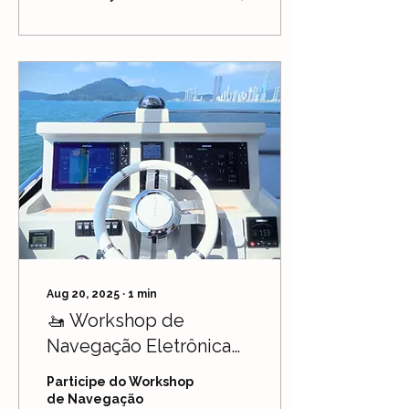
ele transforma sua
experiência no mar
com mais segurança,
eficiência e
praticidade.
Aug 20, 2025
∙
1
min
🚤 Workshop de
Navegação Eletrônica
Wonder BOAT +
Participe do Workshop
#AMPERSC
de Navegação