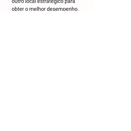
outro local estratégico para
obter o melhor desempenho.
Não deixe a precisão comprometer
sua experiência de navegação.
Eleve sua confiança e segurança
com a antena de GPS NMEA0183.
Desfrute de dados de
posicionamento precisos,
atualizados em tempo real, e
navegue com tranquilidade em
todas as suas viagens. Invista na
qualidade e confiabilidade da
antena de GPS NMEA0183 e
descubra o potencial completo do
seu sistema de navegação.