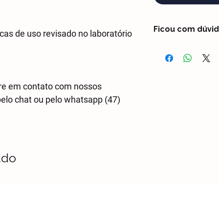
Ficou com dúvi
s de uso revisado no laboratório
Entre em contato 
whtasapp (47) 3021
dúvidas com um Co
tre em contato com nossos
pelo chat ou pelo whatsapp (47)
ado