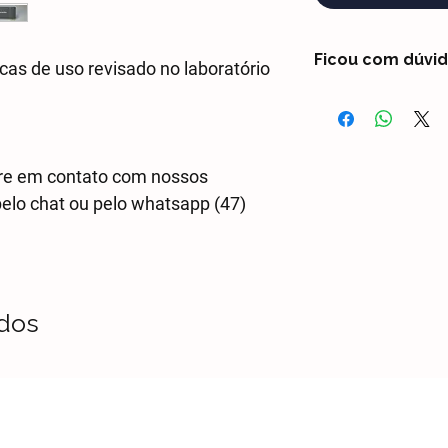
Ficou com dúvi
s de uso revisado no laboratório
Entre em contato 
whtasapp (47) 3021
dúvidas com um Co
tre em contato com nossos
pelo chat ou pelo whatsapp (47)
ados