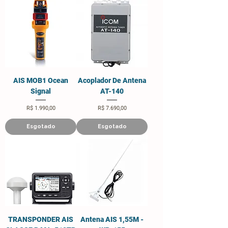
AIS MOB1 Ocean
Acoplador De Antena
Signal
AT-140
Preço
Preço
R$ 1.990,00
R$ 7.690,00
Esgotado
Esgotado
TRANSPONDER AIS
Antena AIS 1,55M -