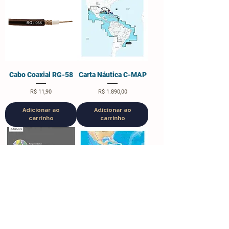
Cabo Coaxial RG-58
Carta Náutica C-MAP
Preço
Preço
R$ 11,90
R$ 1.890,00
Adicionar ao
Adicionar ao
carrinho
carrinho
Carta Náutica
Carta Náutica
GARMIN G3 2023
Navionics 2025