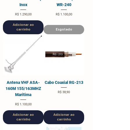
Inox
WR-240
Preço
Preço
R$ 1.290,00
R$ 1.100,00
Adicionar ao
carrinho
Esgotado
Antena VHF ASA-
Cabo Coaxial RG-213
160M 155/163MHZ
Preço
R$ 38,90
Maritima
Preço
R$ 1.100,00
Adicionar ao
Adicionar ao
carrinho
carrinho